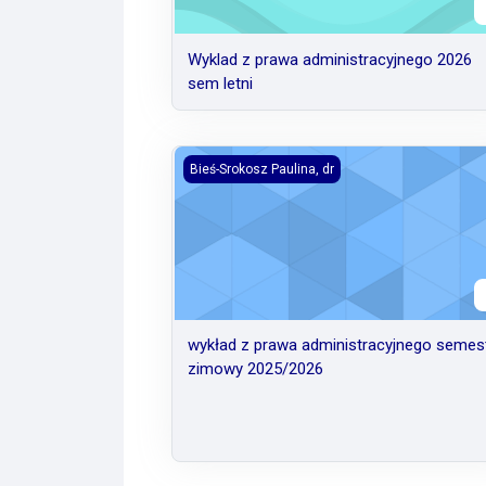
Wyklad z prawa administracyjnego 2026
sem letni
wykład z prawa administracyjnego semes
Bieś-Srokosz Paulina, dr
wykład z prawa administracyjnego semes
zimowy 2025/2026