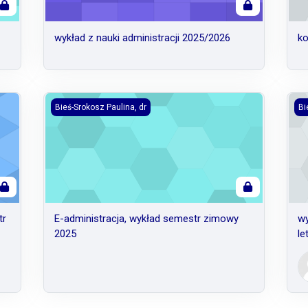
wykład z nauki administracji 2025/2026
ko
tr zimowy 2025/2026
E-administracja, wykład semestr zimowy 2025
wyk
Bieś-Srokosz Paulina, dr
Bi
tr
E-administracja, wykład semestr zimowy
wy
2025
le