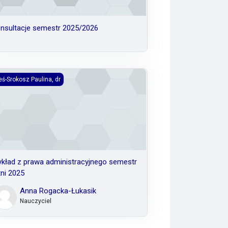
nsultacje semestr 2025/2026
ład z prawa administracyjnego semestr letni 2025
eś-Srokosz Paulina, dr
kład z prawa administracyjnego semestr
tni 2025
Anna Rogacka-Łukasik
Nauczyciel