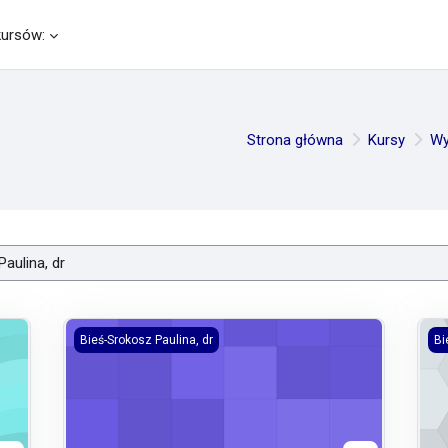
kursów:
Strona główna
Kursy
Wy
m letni
wykład z nauki administracji 2025/2026
ko
Bieś-Srokosz Paulina, dr
Bi