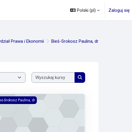
Polski ‎(pl)‎
Zaloguj się
dział Prawa i Ekonomii
Bieś-Srokosz Paulina, dr
Wyszukaj kursy
Wyszukaj kursy
nsultacje semestr 2025/2026
eś-Srokosz Paulina, dr