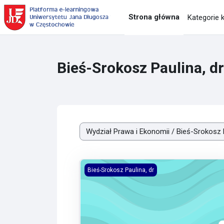
Przejdź do głównej zawartości
Strona główna
Kategorie 
Bieś-Srokosz Paulina, dr
Kategorie kursów
Wyklad z prawa administracyjnego 2026 se
Bieś-Srokosz Paulina, dr