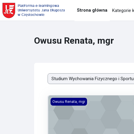
Przejdź do głównej zawartości
Strona główna
Kategorie 
Owusu Renata, mgr
Kategorie kursów
WF - Wprowadzenie do zajęć 2025/2026
Owusu Renata, mgr