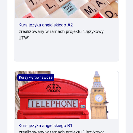
Kurs języka angielskiego A2
zrealizowany w ramach projektu "Językowy
UTW"
Kurs języka angielskiego B1
Kursy wyrównawcze
Kurs języka angielskiego B1
zrealizowany w ramach projektu "Językowy