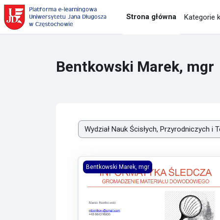
Przejdź do głównej zawartości
Strona główna
Kategorie 
Bentkowski Marek, mgr
Kategorie kursów
Informatyka śledcza w gromadzeniu mat
Bentkowski Marek, mgr