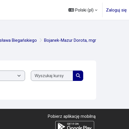
Polski ‎(pl)‎
Zaloguj się
ysława Biegańskiego
Bojanek-Mazur Dorota, mgr
Wyszukaj kursy
Wyszukaj kursy
Pobierz aplikację mobilną