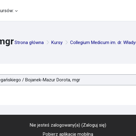
kursów:
mgr
Strona główna
Kursy
Collegium Medicum im. dr. Wład
Nie jesteś zalogowany(a) (
Zaloguj się
)
Pobierz aplikację mobilną