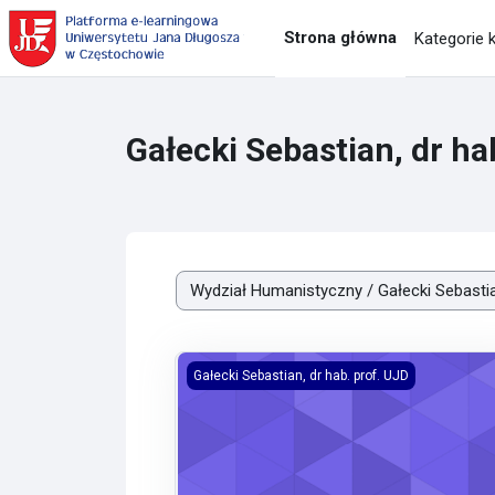
Przejdź do głównej zawartości
Strona główna
Kategorie 
Gałecki Sebastian, dr ha
Kategorie kursów
Logika prawnicza
Gałecki Sebastian, dr hab. prof. UJD