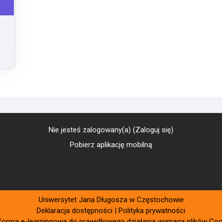
Nie jesteś zalogowany(a) (
Zaloguj się
)
Pobierz aplikację mobilną
Uniwersytet Jana Długosza w Częstochowie
Deklaracja dostępności
|
Polityka prywatności
rforma e-learningowa do prawidłowego działania wymaga plików Coo