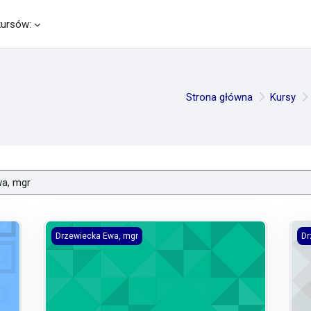
kursów:
Strona główna
Kursy
25/2026
Symulacje rozpraw sądowych cywilnych 2025/2026
Tec
Drzewiecka Ewa, mgr
Dr