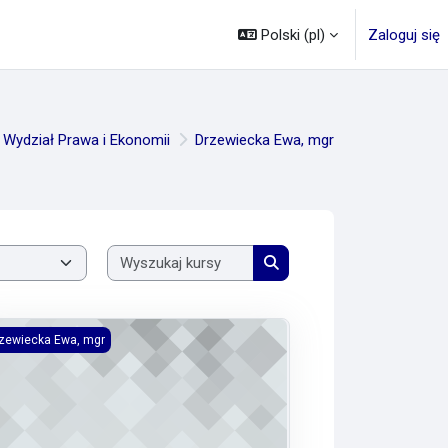
Polski ‎(pl)‎
Zaloguj się
Wydział Prawa i Ekonomii
Drzewiecka Ewa, mgr
Wyszukaj kursy
Wyszukaj kursy
hniki negocjacji i mediacji w administracji 2025/2026
zewiecka Ewa, mgr