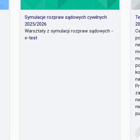
Symulacje rozpraw sądowych cywilnych
Te
2025/2026
2
Warsztaty z symulacji rozpraw sądowych -
Ce
e-
test
po
ne
me
me
po
ko
na
Pr
za
ne
ni
pu