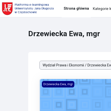
Przejdź do głównej zawartości
Strona główna
Kategorie 
Drzewiecka Ewa, mgr
Kategorie kursów
Symulacje rozpraw sądowych karnych 20
Drzewiecka Ewa, mgr